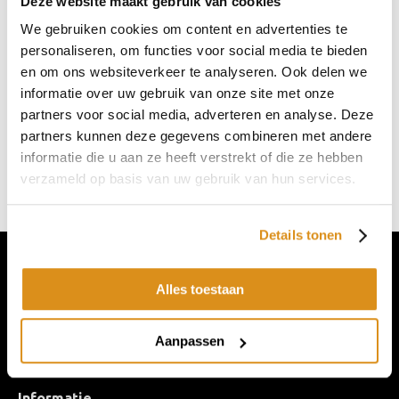
Deze website maakt gebruik van cookies
We gebruiken cookies om content en advertenties te
personaliseren, om functies voor social media te bieden
en om ons websiteverkeer te analyseren. Ook delen we
informatie over uw gebruik van onze site met onze
partners voor social media, adverteren en analyse. Deze
partners kunnen deze gegevens combineren met andere
informatie die u aan ze heeft verstrekt of die ze hebben
Werken bij BIPV.world
verzameld op basis van uw gebruik van hun services.
Details tonen
Alles toestaan
Aanpassen
Neem
Contact
met ons op
Informatie