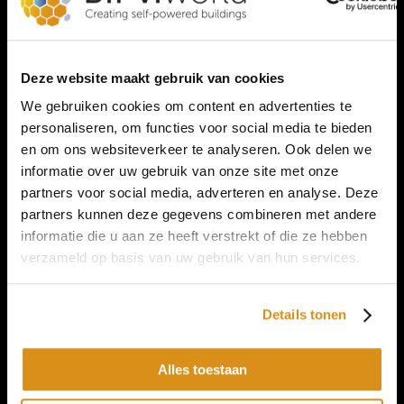
Deze website maakt gebruik van cookies
We gebruiken cookies om content en advertenties te
Neem
Contact
met ons op
personaliseren, om functies voor social media te bieden
en om ons websiteverkeer te analyseren. Ook delen we
Informatie
informatie over uw gebruik van onze site met onze
Producten
partners voor social media, adverteren en analyse. Deze
Wordt een BIPV.world partner
partners kunnen deze gegevens combineren met andere
informatie die u aan ze heeft verstrekt of die ze hebben
Over BIPV.world
verzameld op basis van uw gebruik van hun services.
Producten
Solar modules
Details tonen
Gevelmaterialen
E-installatie
Alles toestaan
Diensten