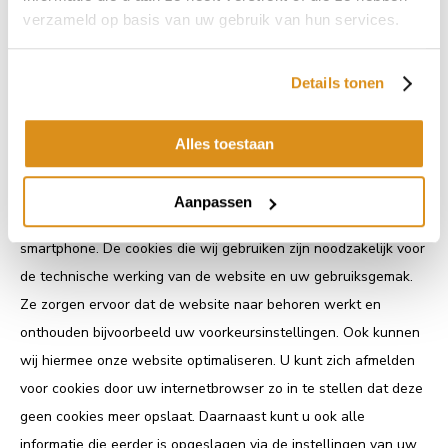
verzameld op basis van uw gebruik van hun services.
uw gegevens. BIPV.world B.V. blijft verantwoordelijk voor deze
verwerkingen.
Details tonen
Cookies, of vergelijkbare technieken, die wij gebruiken
BIPV.world B.V. gebruikt technische en functionele cookies en
Alles toestaan
analytische cookies die geen inbreuk maken op uw privacy. Een
cookie is een klein tekstbestand dat bij het eerste bezoek aan
Aanpassen
deze website wordt opgeslagen op uw computer, tablet of
smartphone. De cookies die wij gebruiken zijn noodzakelijk voor
de technische werking van de website en uw gebruiksgemak.
Ze zorgen ervoor dat de website naar behoren werkt en
onthouden bijvoorbeeld uw voorkeursinstellingen. Ook kunnen
wij hiermee onze website optimaliseren. U kunt zich afmelden
voor cookies door uw internetbrowser zo in te stellen dat deze
geen cookies meer opslaat. Daarnaast kunt u ook alle
informatie die eerder is opgeslagen via de instellingen van uw