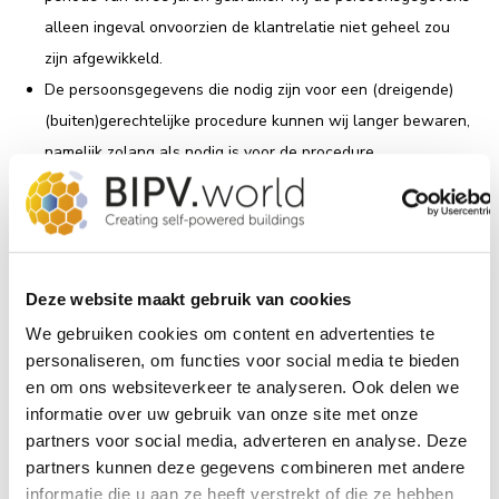
alleen ingeval onvoorzien de klantrelatie niet geheel zou
zijn afgewikkeld.
De persoonsgegevens die nodig zijn voor een (dreigende)
(buiten)gerechtelijke procedure kunnen wij langer bewaren,
namelijk zolang als nodig is voor de procedure.
Persoonsgegevens die nodig zijn om te voldoen aan de
wettelijke bewaarplicht van de belastingdienst bewaren wij
tot zeven jaar na het einde van de klantrelatie.
Deze website maakt gebruik van cookies
Delen van persoonsgegevens met derden
We gebruiken cookies om content en advertenties te
BIPV.world B.V. verkoopt uw gegevens niet aan derden en
personaliseren, om functies voor social media te bieden
verstrekt deze uitsluitend als dit nodig is voor de uitvoering van
en om ons websiteverkeer te analyseren. Ook delen we
onze overeenkomst met u of om te voldoen aan een wettelijke
informatie over uw gebruik van onze site met onze
verplichting. Met bedrijven die uw gegevens verwerken in onze
partners voor social media, adverteren en analyse. Deze
opdracht, sluiten wij een bewerkersovereenkomst om te zorgen
partners kunnen deze gegevens combineren met andere
voor eenzelfde niveau van beveiliging en vertrouwelijkheid van
informatie die u aan ze heeft verstrekt of die ze hebben