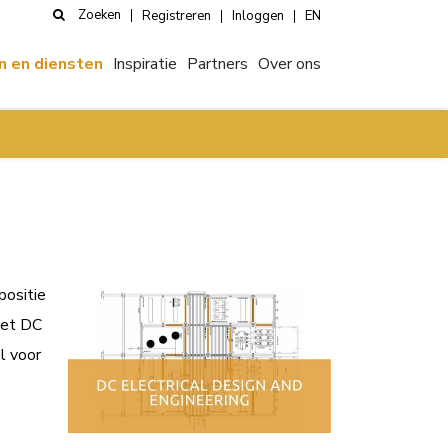
Zoeken
Registreren
Inloggen
EN
n en diensten
Inspiratie
Partners
Over ons
positie
het DC
l voor