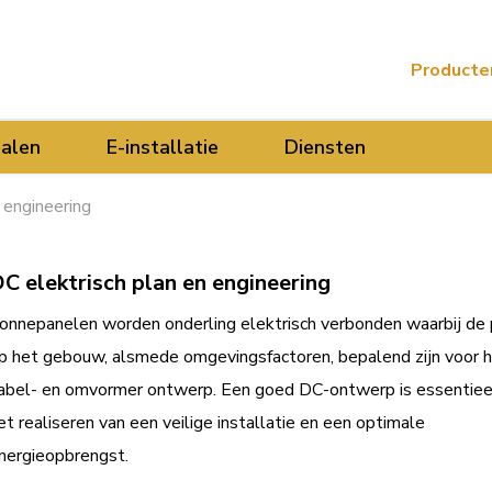
Producte
ialen
E-installatie
Diensten
 engineering
C elektrisch plan en engineering
onnepanelen worden onderling elektrisch verbonden waarbij de 
p het gebouw, alsmede omgevingsfactoren, bepalend zijn voor 
abel- en omvormer ontwerp. Een goed DC-ontwerp is essentiee
et realiseren van een veilige installatie en een optimale
nergieopbrengst.