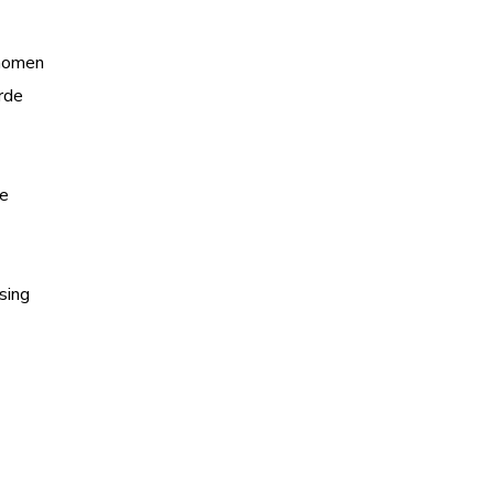
enomen
rde
ge
sing