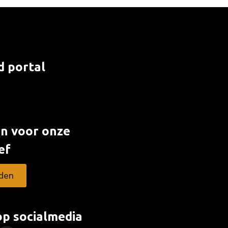
d portal
an voor onze
ef
den
op socialmedia