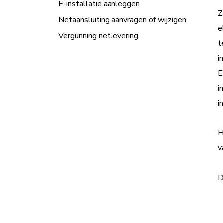
E-installatie aanleggen
Z
Netaansluiting aanvragen of wijzigen
e
Vergunning netlevering
t
i
E
i
i
H
v
D