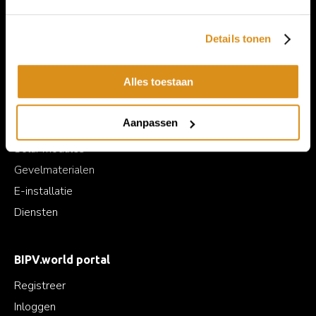
Informatie
Details tonen
Producten
Wordt een BIPV.world partner
Alles toestaan
Over BIPV.world
Producten
Aanpassen
Solar modules
Gevelmaterialen
E-installatie
Diensten
BIPV.world portal
Registreer
Inloggen