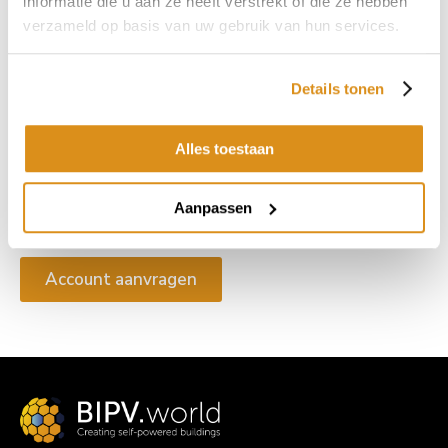
informatie die u aan ze heeft verstrekt of die ze hebben
Ik ga akkoord met de BIPV.world
licentie- en
gebruikersvoorwaarden
en
privacy policy
.
verzameld op basis van uw gebruik van hun services.
Nieuwsbrief
Details tonen
Abonneer je op de nieuwsbrief om op de hoogte blijven van het
Alles toestaan
laatste nieuws!
Aanmelden voor nieuwsbrief
Aanpassen
Account aanvragen