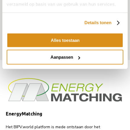
verzameld op basis van uw gebruik van hun services.
de energietransitie en duurzaamheid bepalen de prioriteiten
van de Topsector Ener
Details tonen
Project: Hoogbouwgevels Standaardiseren
en Opschalen
Alles toestaan
Aanpassen
EnergyMatching
Het BIPV.world platform is mede ontstaan door het