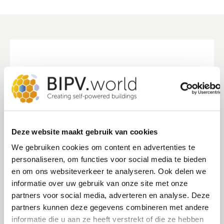
Deze website maakt gebruik van cookies
We gebruiken cookies om content en advertenties te
personaliseren, om functies voor social media te bieden
Topsector energie
en om ons websiteverkeer te analyseren. Ook delen we
informatie over uw gebruik van onze site met onze
De Topsector Energie is de drijvende kracht achter innovaties
partners voor social media, adverteren en analyse. Deze
die nodig zijn voor de transitie naar een betaalbaar,
partners kunnen deze gegevens combineren met andere
informatie die u aan ze heeft verstrekt of die ze hebben
betrouwbaar en duurzaam energiesysteem. De missies omrent