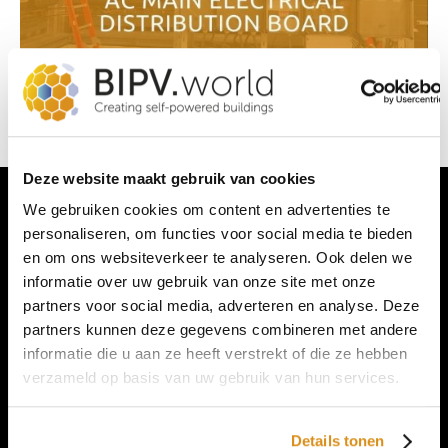
Deze website maakt gebruik van cookies
We gebruiken cookies om content en advertenties te
personaliseren, om functies voor social media te bieden
en om ons websiteverkeer te analyseren. Ook delen we
informatie over uw gebruik van onze site met onze
Neem
Contact
met ons op
partners voor social media, adverteren en analyse. Deze
partners kunnen deze gegevens combineren met andere
Informatie
informatie die u aan ze heeft verstrekt of die ze hebben
verzameld op basis van uw gebruik van hun services.
Producten
Wordt een BIPV.world partner
Details tonen