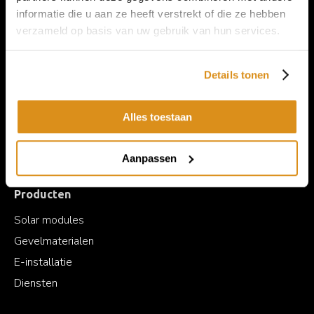
informatie die u aan ze heeft verstrekt of die ze hebben
verzameld op basis van uw gebruik van hun services.
Neem
Contact
met ons op
Details tonen
Informatie
Alles toestaan
Producten
Wordt een BIPV.world partner
Aanpassen
Over BIPV.world
Producten
Solar modules
Gevelmaterialen
E-installatie
Diensten