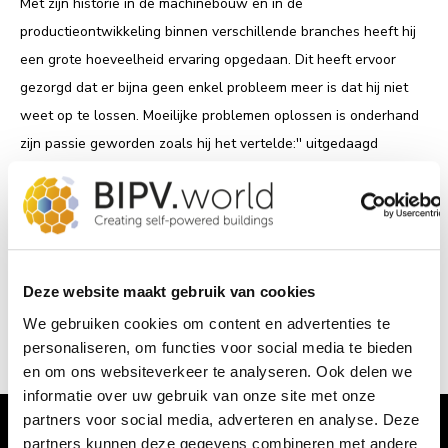
Met zijn historie in de machinebouw en in de
productieontwikkeling binnen verschillende branches heeft hij
een grote hoeveelheid ervaring opgedaan. Dit heeft ervoor
gezorgd dat er bijna geen enkel probleem meer is dat hij niet
weet op te lossen. Moeilijke problemen oplossen is onderhand
zijn passie geworden zoals hij het vertelde:'' uitgedaagd
worden als er iets gevraag wordt wat lastig is om te maken of
voor elkaar te krijgen dat is mijn passie''.
Hij is een echte technische puzzelaar waarvan we ontzettend
blij zijn dat hij een deel uitmaakt van ons team.
Deze website maakt gebruik van cookies
We gebruiken cookies om content en advertenties te
Wil je nou nog meer weten over Eugene? Bekijk zijn
LinkedIn!
personaliseren, om functies voor social media te bieden
en om ons websiteverkeer te analyseren. Ook delen we
informatie over uw gebruik van onze site met onze
partners voor social media, adverteren en analyse. Deze
partners kunnen deze gegevens combineren met andere